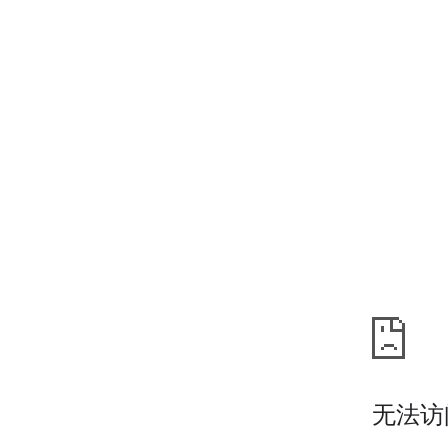
首页
关于我们
企业概况
荣誉资质
合作伙伴
产品中心
烤箱纸
蜡纸
防油纸
蛋糕杯纸
糖果包装纸
汉堡包装纸
蒸笼纸
包肉纸
吸油纸
新闻展示
公司新闻
行业资讯