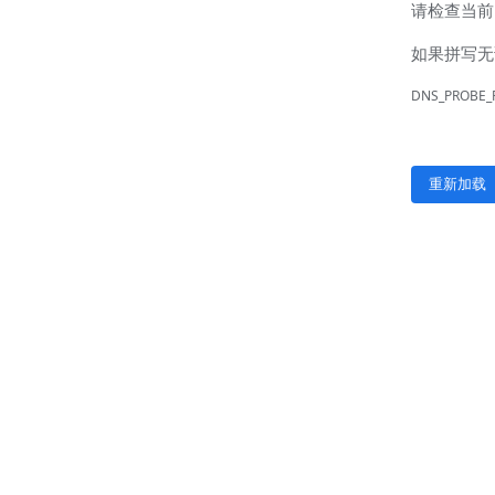
联系我们
联系方式
客户留言
扫码咨询