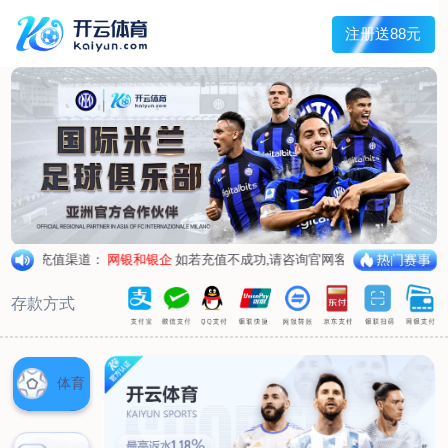
首页
关于我们
企业概况
荣誉资质
合作伙伴
产品中心
烤箱纸
蜡纸
防油纸
蛋糕杯纸
糖果包装纸
汉堡包装纸
蒸笼纸
包肉纸
吸油纸
新闻展示
公司新闻
行业资讯