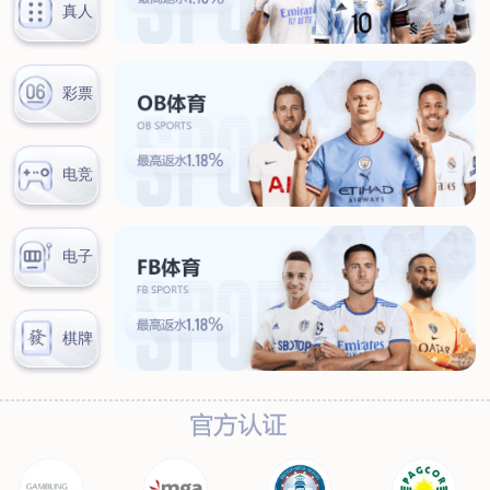
联系我们
联系方式
客户留言
扫码咨询