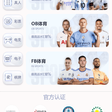
联系我们
联系方式
客户留言
扫码咨询