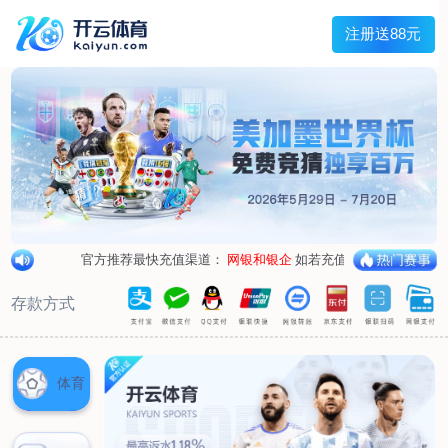
首页
关于我们
企业概况
荣誉资质
合作伙伴
产品中心
烤箱纸
蜡纸
防油纸
蛋糕杯纸
糖果包装纸
汉堡包装纸
蒸笼纸
包肉纸
吸油纸
新闻展示
公司新闻
行业资讯