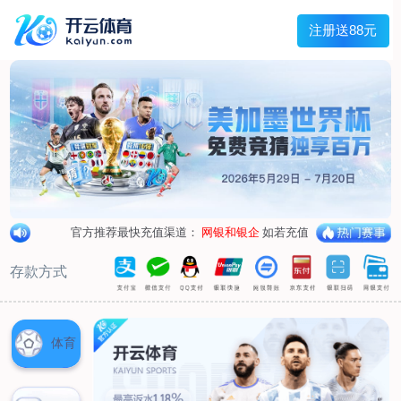
首页
关于我们
企业概况
荣誉资质
合作伙伴
产品中心
烤箱纸
蜡纸
防油纸
蛋糕杯纸
糖果包装纸
汉堡包装纸
蒸笼纸
包肉纸
吸油纸
新闻展示
公司新闻
行业资讯