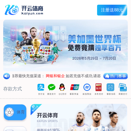
首页
关于我们
企业概况
荣誉资质
合作伙伴
产品中心
烤箱纸
蜡纸
防油纸
蛋糕杯纸
糖果包装纸
汉堡包装纸
蒸笼纸
包肉纸
吸油纸
新闻展示
公司新闻
行业资讯